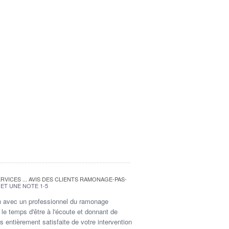
ERVICES ... AVIS DES CLIENTS RAMONAGE-PAS-
ET UNE NOTE 1-5
n avec un professionnel du ramonage
efficacité, le tout pour un prix très attractif.
le temps d'être à l'écoute et donnant de
 l'équipe !
s entièrement satisfaite de votre intervention
valuation : 5/5