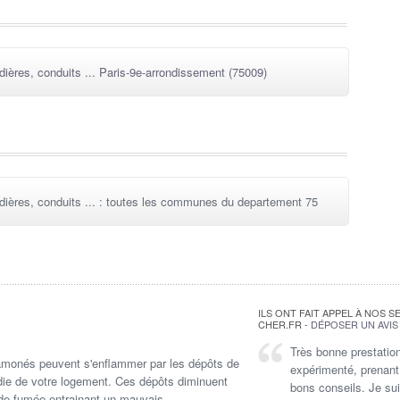
ères, conduits ... Paris-9e-arrondissement (75009)
ères, conduits ... : toutes les communes du departement 75
ILS ONT FAIT APPEL À NOS S
CHER.FR -
DÉPOSER UN AVIS 
Très bonne prestatio
Ponctualité, propreté, 
 ramonés peuvent s'enflammer par les dépôts de
expérimenté, prenant 
Bravo et merci à toute
ndie de votre logement. Ces dépôts diminuent
bons conseils. Je sui
Gaétan L.
E
 de fumée entrainant un mauvais