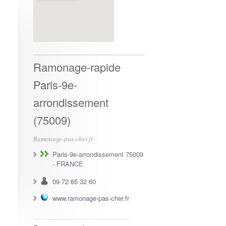
Ramonage-rapide
Paris-9e-
arrondissement
(75009)
Ramonage-pas-cher.fr
Paris-9e-arrondissement 75009
-
FRANCE
09 72 65 32 60
www.ramonage-pas-cher.fr