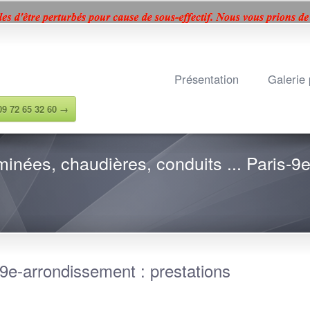
ons légales
Googl
Présentation
Galerie
 09 72 65 32 60 →
nées, chaudières, conduits ... Paris-9
e-arrondissement : prestations