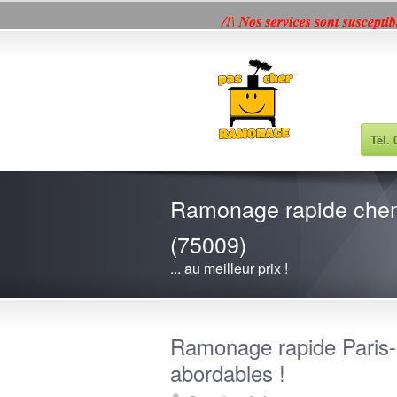
Présentation
Galerie photos
Contact
Menti
Tél.
Ramonage rapide chemi
(75009)
... au meilleur prix !
Ramonage rapide Paris-9
abordables !