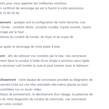
ts pour vous apporter les meilleures solutions.
n certificat de ramonage qui est à fournir à votre assurance.
9 72 65 32 60.
issement
: quelque soit la configuration de votre domicile, nos
 fumée : conduits droits, conduits coudés, foyers ouverts, foyers
nage par le haut ...
érieure du conduit de fumée, du foyer et du tuyau de
es après le ramonage de votre poele à bois.
ment
: afin de nettoyer vos conduits par le bas, nos ramoneurs
ntent dans le conduit à l'aide d'une tringle à sections semi-rigide
le ramoneur voit tomber la suie et peut insister avec le hérisson
ondissement
: notre équipe de ramoneurs procède au diagnostic de
 caméra fixée sur une tête orientable elle-même placée au bout
ontrôlées sur un écran video.
défauts de jointoiement, le déchirement d'un tubage, la présence de
ssue de votre diagnostic de conduit de cheminée, nos ramoneurs
ser votre conduit.